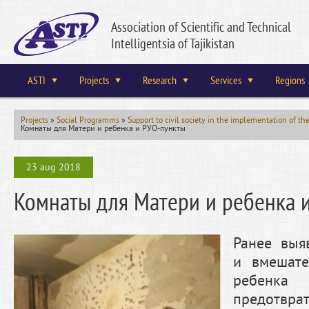
Association of Scientific and Technical
Intelligentsia of Tajikistan
ASTI
Projects
Research
Services
Regions
Projects
»
Social Programms
»
Support to civil society in the implementation of th
Комнаты для Матери и ребенка и РУО-пункты
23 aug 2018
Комнаты для Матери и ребенка 
Ранее выя
и вмешате
ребенк
предотврат