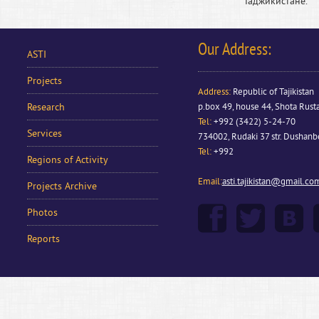
Таджикистане.
Our Address:
ASTI
Projects
Address
:
Republic of Tajikistan
Research
p.box 49, house 44, Shota Rusta
Tel:
+992 (3422) 5-24-70
Services
734002, Rudaki 37 str. Dushan
Tel:
+992
Regions of Activity
Email:
asti.tajikistan@gmail.co
Projects Archive
Photos
Reports