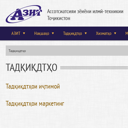
Ассотсиатсияи зёиёни илмӣ-техникии
Тоҷикистон
АЗИТ
Нақшаҳо
Тадқиқдтҳо
Хизматҳо
М
Тадқиқдтҳо
ТАДҚИҚДТҲО
Тадқиқдтҳои иҷтимоӣ
Тадқиқдтҳои маркетинг