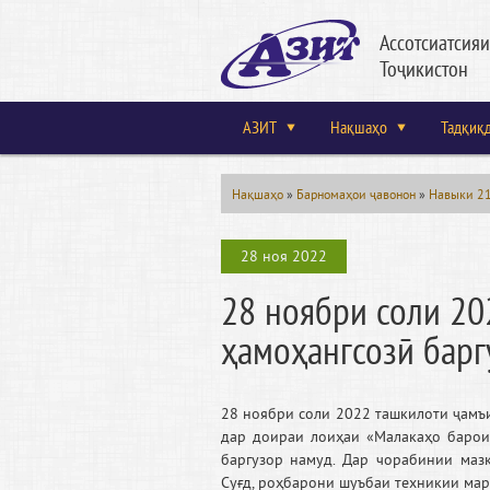
Ассотсиатсия
Тоҷикистон
АЗИТ
Нақшаҳо
Тадқиқ
Нақшаҳо
»
Барномаҳои ҷавонон
»
Навыки 21
28 ноя 2022
28 ноябри соли 20
ҳамоҳангсозӣ барг
28 ноябри соли 2022 ташкилоти ҷамъ
дар доираи лоиҳаи «Малакаҳо барои 
баргузор намуд. Дар чорабинии маз
Суғд, роҳбарони шуъбаи техникии ма