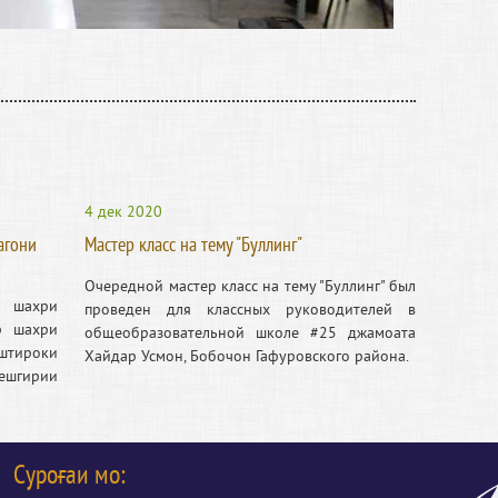
4 дек 2020
агони
Мастер класс на тему "Буллинг"
Очередной мастер класс на тему "Буллинг" был
 шахри
проведен для классных руководителей в
р шахри
общеобразовательной школе #25 джамоата
тироки
Хайдар Усмон, Бобочон Гафуровского района.
ешгирии
Суроғаи мо: