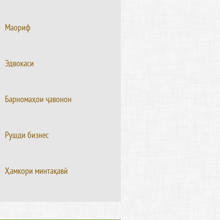
Маориф
Эдвокаси
Барномаҳои ҷавонон
Рушди бизнес
Ҳамкори минтақавӣ