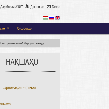
Дар бораи АЗИТ
Дастаи мо
Тамос
схо
Ҳисоботҳо
рии ҳамоҳангсозӣ баргузор намуд
НАҚШАҲО
Барномаҳои иҷтимоӣ
онмахо