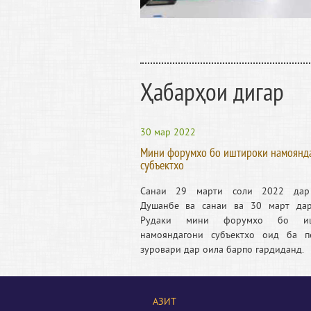
Ҳабарҳои дигар
30 мар 2022
Мини форумхо бо иштироки намоянд
субъектхо
Санаи 29 марти соли 2022 дар
Душанбе ва санаи ва 30 март да
Рудаки мини форумхо бо иш
намояндагони субъектхо оид ба п
зуровари дар оила барпо гардиданд.
АЗИТ