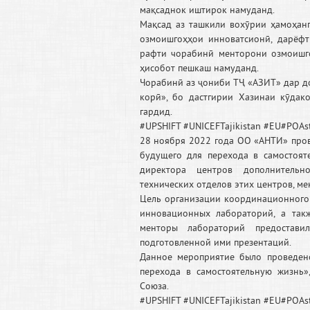
мақсаднок иштирок намуданд.
Мақсад аз ташкили вохӯрии ҳамоҳан
озмоишгоҳҳои инноватсионӣ, дарёф
рафти чорабинӣ менторони озмоишго
ҳисобот пешкаш намуданд.
Чорабинӣ аз ҷониби ТҶ «АЗИТ» дар д
корӣ», бо дастгирии Хазинаи кӯда
гардид.
#UPSHIFT #UNICEFTajikistan #EU#POAst
28 ноября 2022 года ОО «АНТИ» пров
будущего для перехода в самостоят
директора центров дополнительн
технических отделов этих центров, 
Цель организации координационного
инновационных лабораторий, а так
менторы лабораторий предостави
подготовленной ими презентаций.
Данное мероприятие было проведен
перехода в самостоятельную жизнь
Союза.
#UPSHIFT #UNICEFTajikistan #EU#POAst