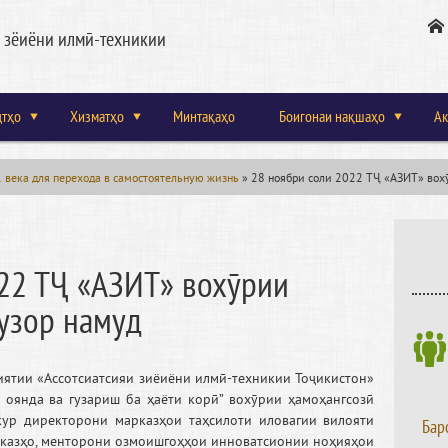
и зёиёни илмӣ-техникии
дтҳо
Хизматҳо
Минтақаҳо
Боигонаи нақшаҳо
Ак
 века для перехода в самостоятельную жизнь
»
28 ноябри соли 2022 ТҶ «АЗИТ» вохӯ
22 ТҶ «АЗИТ» вохӯрии
узор намуд
иятии «Ассотсиатсияи зиёиёни илмӣ-техникии Тоҷикистон»
оянда ва гузариш ба ҳаёти корӣ” вохӯрии ҳамоҳангсозӣ
кур директорони марказҳои таҳсилоти иловагии вилояти
Бар
рказҳо, менторони озмоишгоҳҳои инноватсионии ноҳияҳои