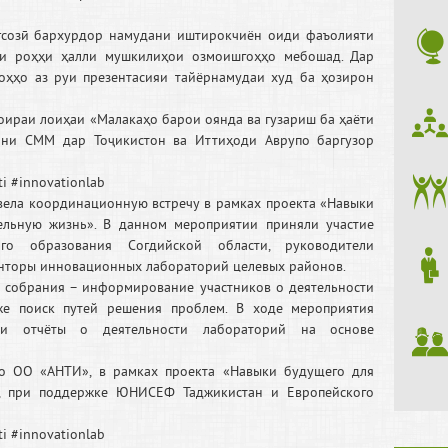
гсозӣ бархурдор намудани иштирокчиён оиди фаъолияти
ти роҳҳи ҳалли мушкилиҳои озмоишгоҳҳо мебошад. Дар
ҳҳо аз руи презентасияи тайёрнамудаи худ ба ҳозирон
оираи лоиҳаи «Малакаҳо барои оянда ва гузариш ба ҳаёти
кони СММ дар Тоҷикистон ва Иттиҳоди Аврупо баргузор
i #innovationlab
ела координационную встречу в рамках проекта «Навыки
ельную жизнь». В данном мероприятии приняли участие
ого образования Согдийской области, руководители
менторы инновационных лабораторий целевых районов.
 собрания – информирование участников о деятельности
же поиск путей решения проблем. В ходе мероприятия
ли отчёты о деятельности лабораторий на основе
о ОО «АНТИ», в рамках проекта «Навыки будущего для
», при поддержке ЮНИСЕФ Таджикистан и Европейского
i #innovationlab