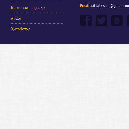
Email:
asti.tajikistan@gmail.co
Боигонаи нақшаҳо
Аксҳо
Ҳисоботҳо