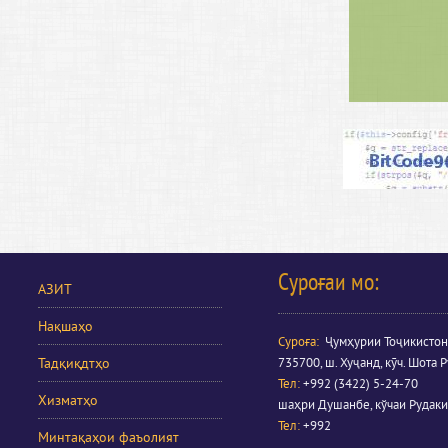
Суроғаи мо:
АЗИТ
Нақшаҳо
Суроға
:
Ҷумҳурии Тоҷикистон
Тадқиқдтҳо
735700, ш. Хуҷанд, кӯч. Шота Р
Тел:
+992 (3422) 5-24-70
Хизматҳо
шаҳри Душанбе, кўчаи Рудаки
Тел:
+992
Минтақаҳои фаъолият