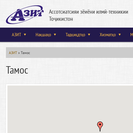
Ассотсиатсияи зёиёни илмӣ-техникии
Тоҷикистон
АЗИТ
Нақшаҳо
Тадқиқдтҳо
Хизматҳо
М
АЗИТ
»
Тамос
Тамос