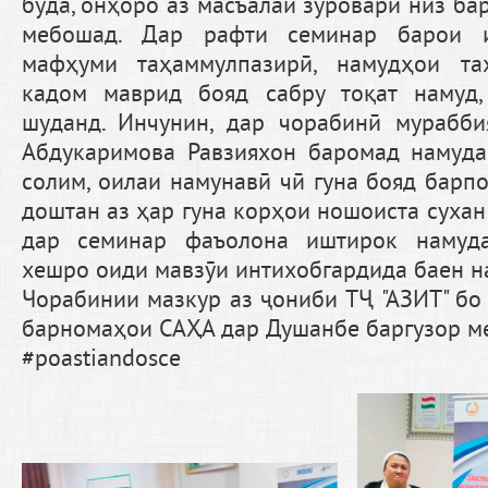
буда, онҳоро аз масъалаи зӯроварӣ низ ба
мебошад. Дар рафти семинар барои 
мафҳуми таҳаммулпазирӣ, намудҳои та
кадом маврид бояд сабру тоқат намуд
шуданд. Инчунин, дар чорабинӣ мурабби
Абдукаримова Равзияхон баромад намуда
солим, оилаи намунавӣ чӣ гуна бояд барпо
доштан аз ҳар гуна корҳои ношоиста сухан
дар семинар фаъолона иштирок намуда
хешро оиди мавзӯи интихобгардида баен н
Чорабинии мазкур аз ҷониби ТҶ "АЗИТ" бо
барномаҳои САҲА дар Душанбе баргузор м
#poastiandosce