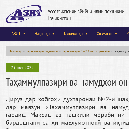
Ассотсиатсияи зёиёни илмӣ-техникии
Тоҷикистон
АЗИТ
Нақшаҳо
Тадқиқдтҳо
Хизматҳо
М
Нақшаҳо
»
Барномаҳои иҷтимоӣ
»
Барномаҳои САҲА дар Душанбе
»
Таҳаммулп
29 ноя 2022
Таҳаммулпазирӣ ва намудҳои он
Дируз дар хобгоҳи духтаронаи №2-и шаҳ
дар мавзуи «Таҳаммулпазирӣ ва намуд
гардид. Мақсад аз ташкили чорабинии
бардоштани сатҳи маълумотнокӣ ва иқти