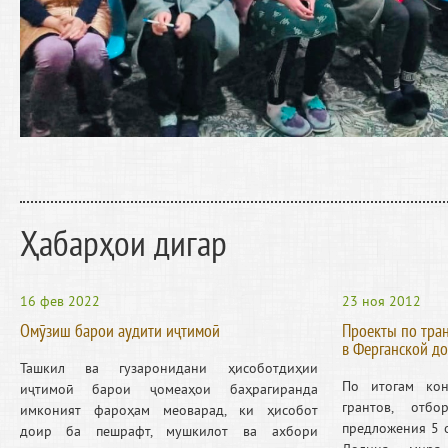
Ҳабарҳои дигар
16 фев 2022
23 ноя 2012
Омӯзиш барои аудити иҷтимоӣ
Проекты по тра
в Ферганской д
Ташкил ва гузаронидани ҳисоботдиҳии
По итогам кон
иҷтимоӣ барои ҷомеаҳои баҳрагиранда
грантов, отбо
имконият фароҳам меоварад, ки ҳисобот
предложения 5 
доир ба пешрафт, мушкилот ва ахбори