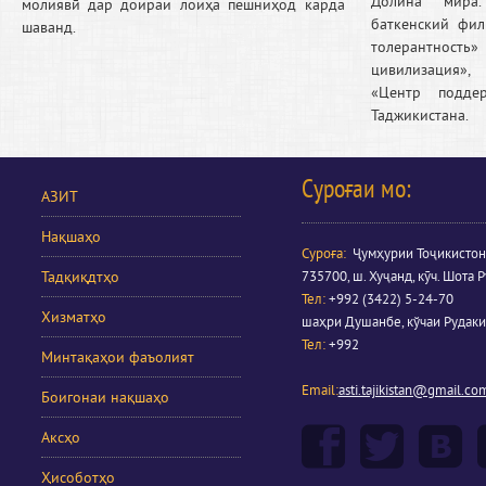
Долина мира
молиявӣ дар доираи лоиҳа пешниҳод карда
баткенский фи
шаванд.
толерантность»
цивилизация»
«Центр подде
Таджикистана.
Суроғаи мо:
АЗИТ
Нақшаҳо
Суроға
:
Ҷумҳурии Тоҷикистон
Тадқиқдтҳо
735700, ш. Хуҷанд, кӯч. Шота Р
Тел:
+992 (3422) 5-24-70
Хизматҳо
шаҳри Душанбе, кўчаи Рудаки
Тел:
+992
Минтақаҳои фаъолият
Email:
asti.tajikistan@gmail.co
Боигонаи нақшаҳо
Аксҳо
Ҳисоботҳо