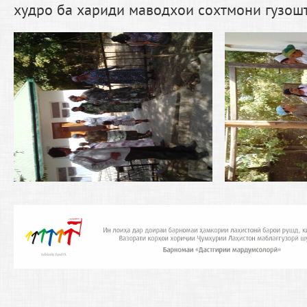
худро ба хариди маводхои сохтмони гузош