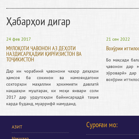
Ҳабарҳои дигар
24 фев 2017
21 сен 2022
МУЛОҚОТИ ҶАВОНОН АЗ ДЕҲОТИ
Вохӯрии иттило
НАЗДИСАРҲАДИИ ҚИРҒИЗИСТОН ВА
ТОҶИКИСТОН
Бо мақсади бал
ҷавонон дар м
Дар ин чорабинӣ ҷавонони чаҳор деҳаҳои
зӯроварӣ» дар
ҳамсоя ба сокинон ва намояндагони
вохӯрии иттилоо
сохторҳои маҳаллии ҳокимияти давлатӣ
нақшаҳои муштарак, ки моҳи январи соли
2017 дар урдугоҳҳои байнисарҳадӣ таҳия
карда буданд, муаррифӣ намуданд.
Суроғаи мо:
АЗИТ
Нақшаҳо