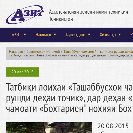
Ассотсиатсияи зёиёни илмӣ-техникии
Тоҷикистон
АЗИТ
Нақшаҳо
Тадқиқдтҳо
Хизматҳо
М
Нақшаҳо
»
Барномаҳои иҷтимоӣ
»
Ташаббуси ҷамъиятӣ – калидиа рушди деҳа
Татбиқи лоихаи «Ташаббусхои чамъияти калиди рушди деҳаи точик», дар деҳа
20 авг 2015
Татбиқи лоихаи «Ташаббусхои ч
рушди деҳаи точик», дар деҳаи 
чамоати «Бохтариен" нохияи Бох
20.08.2