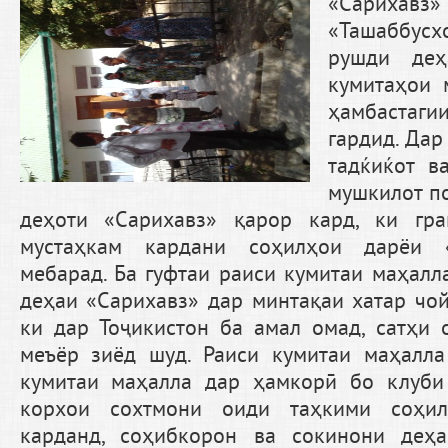
«Сарих
«Ташаббусх
рушди деҳ
кумитаҳои 
ҳамбастаг
гардид. Дар
тадќиќот в
мушкилот по
деҳоти «Сарихавз» қарор кард, ки гр
мустаҳкам кардани соҳилҳои дарёи 
мебарад. Ба гуфтаи раиси кумитаи маҳалл
деҳаи «Сарихавз» дар минтақаи хатар чойг
ки дар Тоҷикистон ба амал омад, сатҳи
меъёр зиёд шуд. Раиси кумитаи маҳалла
кумитаи маҳалла дар ҳамкорӣ бо клуби
корхои сохтмони оиди таҳкими соҳи
карданд, соҳибкорон ва сокинони деҳ