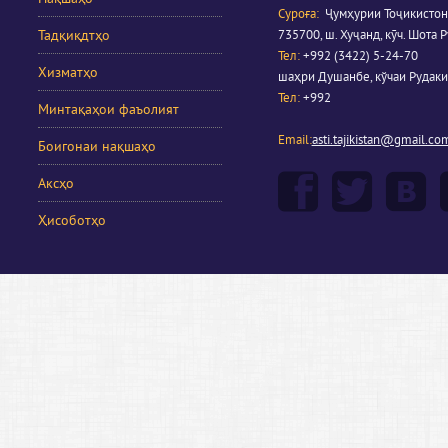
Суроға
:
Ҷумҳурии Тоҷикистон
Тадқиқдтҳо
735700, ш. Хуҷанд, кӯч. Шота Р
Тел:
+992 (3422) 5-24-70
Хизматҳо
шаҳри Душанбе, кўчаи Рудаки
Тел:
+992
Минтақаҳои фаъолият
Email:
asti.tajikistan@gmail.co
Боигонаи нақшаҳо
Аксҳо
Ҳисоботҳо