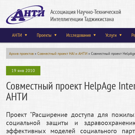
Ассоциация Научно-Технической
Интеллигенции Таджикистана
АНТИ
Проекты
Исследования
Услуги
Р
Архив проектов
»
Совместный проект HAI и АНТИ
»
Совместный проект HelpAge
19 янв 2010
Совместный проект HelpAge Inter
АНТИ
Проект "Расширение доступа для пожилы
социальной защиты и здравоохранени
эффективных моделей социального парт