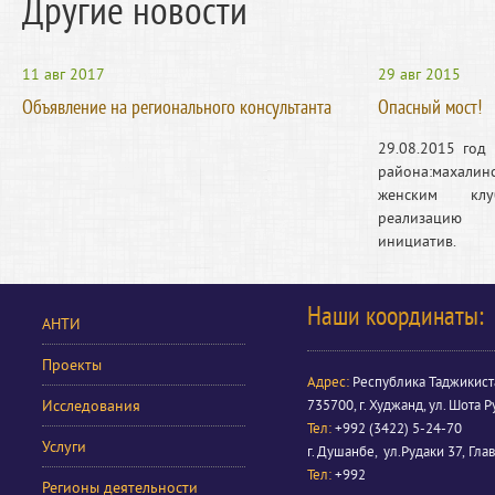
Другие новости
11 авг 2017
29 авг 2015
Объявление на регионального консультанта
Опасный мост!
29.08.2015 год
района:махали
женским кл
реализацию
инициатив.
Наши координаты:
АНТИ
Проекты
Адрес:
Республика Таджикист
Исследования
735700, г. Худжанд, ул. Шота Р
Тел:
+992 (3422) 5-24-70
Услуги
г. Душанбе, ул.Рудаки 37, Гла
Тел:
+992
Регионы деятельности