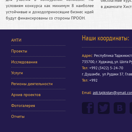
бесплатные курс
условиям конкурса как минимум 8 наиболее
в джамоате Хис
устойчивые и доходоприносящие бизнес идей
будут финансированы со стороны ПРООН.
Наши координаты:
АНТИ
Проекты
Адрес:
Республика Таджикист
Исследования
735700, г. Худжанд, ул. Шота Р
Тел:
+992 (3422) 5-24-70
Услуги
г. Душанбе, ул.Рудаки 37, Гла
Тел:
+992
Регионы деятельности
Email:
asti.tajikistan@gmail.c
Архив проектов
Фотогалерея
Отчеты