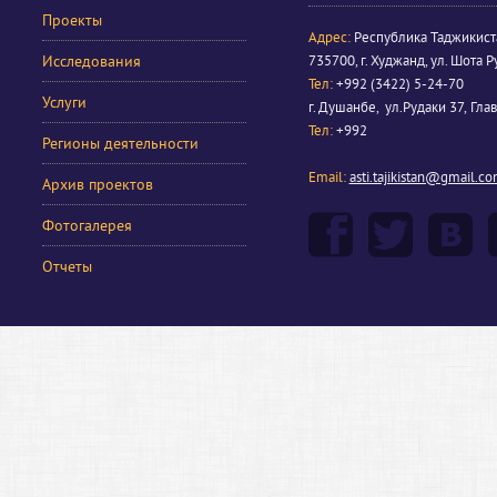
Проекты
Адрес:
Республика Таджикист
Исследования
735700, г. Худжанд, ул. Шота Р
Тел:
+992 (3422) 5-24-70
Услуги
г. Душанбе, ул.Рудаки 37, Гла
Тел:
+992
Регионы деятельности
Email:
asti.tajikistan@gmail.c
Архив проектов
Фотогалерея
Отчеты