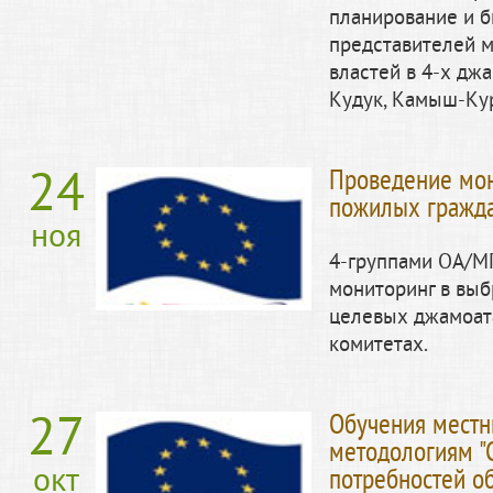
планирование и 
представителей 
властей в 4-х дж
Кудук, Камыш-Кур
24
Проведение мон
пожилых гражда
ноя
4-группами ОА/М
мониторинг в выб
целевых джамоата
комитетах.
27
Обучения местн
методологиям "
окт
потребностей о