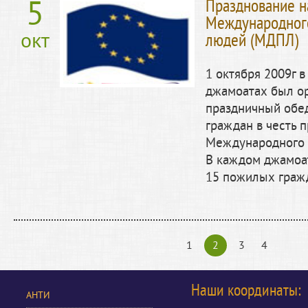
5
Празднование н
Международног
окт
людей (МДПЛ)
1 октября 2009г в
джамоатах был о
праздничный обе
граждан в честь 
Международного 
В каждом джамоат
15 пожилых граж
1
2
3
4
Наши координаты:
АНТИ