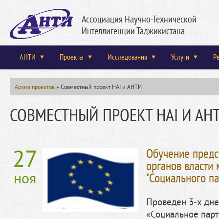
Ассоциация Научно-Технической
Интеллигенции Таджикистана
АНТИ
Проекты
Исследования
Услуги
Р
Архив проектов
»
Совместный проект HAI и АНТИ
СОВМЕСТНЫЙ ПРОЕКТ HAI И АН
27
Обучение предс
органов власти
ноя
"Социального па
Проведен 3-х дне
«Социальное парт