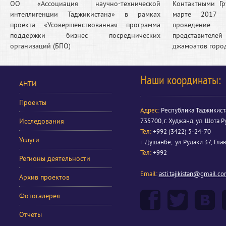
ОО «Ассоциация научно-технической
Контактными Г
интеллигенции Таджикистана» в рамках
марте 2017 г
проекта «Усовершенствованная программа
проведение
поддержки бизнес посреднических
представителей
организаций (БПО)
джамоатов горо
Наши координаты:
АНТИ
Проекты
Адрес:
Республика Таджикист
Исследования
735700, г. Худжанд, ул. Шота Р
Тел:
+992 (3422) 5-24-70
Услуги
г. Душанбе, ул.Рудаки 37, Гла
Тел:
+992
Регионы деятельности
Email:
asti.tajikistan@gmail.c
Архив проектов
Фотогалерея
Отчеты