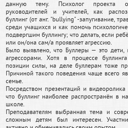
данную тему. Психолог проекта о
руководителей и учителей, как распо
буллинг (от анг. "bullying" -запугивание, тр
среди учащихся и как помочь психологиче
подвергшим буллингу; что делать, если ребё
или он/она сам/а проявляет агрессию.
Было выявлено, что Буллеры — это дети,
агрессорами. Хотя в процессе буллинг
позиции силы, на деле буллерам тоже пр
Причиной такого поведения чаще всего я
семье.
Посредством презентаций и видеоролика 
что буллинг наиболее распространён в н
школе.
Преподавателям выбранная тема и сов
сложным детям был интересен. Участн
активно и обменивались своим опытом.