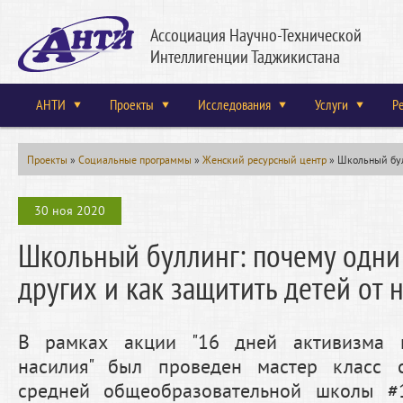
Ассоциация Научно-Технической
Интеллигенции Таджикистана
АНТИ
Проекты
Исследования
Услуги
Р
Проекты
»
Социальные программы
»
Женский ресурсный центр
»
Школьный булл
30 ноя 2020
Школьный буллинг: почему одни 
других и как защитить детей от 
В рамках акции "16 дней активизма п
насилия" был проведен мастер класс 
средней общеобразовательной школы #