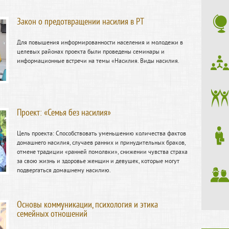
Закон о предотвращении насилия в РТ
Для повышения информированности населения и молодежи в
целевых районах проекта были проведены семинары и
информационные встречи на темы «Насилия. Виды насилия.
Проект: «Семья без насилия»
Цель проекта: Способствовать уменьшению количества фактов
домашнего насилия, случаев ранних и принудительных браков,
отмене традиции «ранней помолвки», снижении чувства страха
за свою жизнь и здоровье женщин и девушек, которые могут
подвергаться домашнему насилию.
Основы коммуникации, психология и этика
семейных отношений