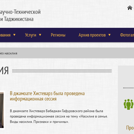
аучно-Технической
и Таджикистана
ования
Услуги
Регионы
Архив проектов
Фотога
ез насилия
ИЯ
В джамоате Хистеварз была проведена
информационная сессия
В джамоате Хистеварз Бабаджан Гафуровского района была
проведена информационная сессия на тему «Насилие в семье.
Виды насилия. Признаки и причины».
Про