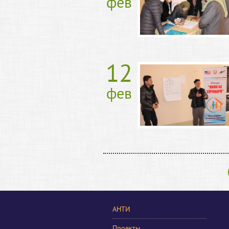
фев
12
фев
АНТИ
Проекты