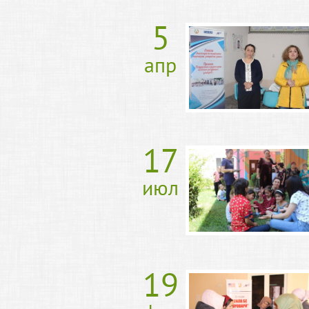
5
апр
17
июл
19