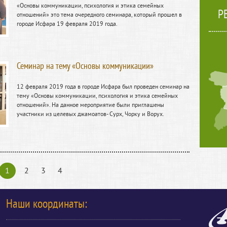
«Основы коммуникации, психология и этика семейных
Р
отношений» это тема очередного семинара, который прошел в
городе Исфара 19 февраля 2019 года.
Семинар на тему «Основы коммуникации»
12 февраля 2019 года в городе Исфара был проведен семинар на
тему «Основы коммуникации, психология и этика семейных
отношений». На данное мероприятие были приглашены
участники из целевых джамоатов- Сурх, Чорку и Ворух.
1
2
3
4
Наши координаты: