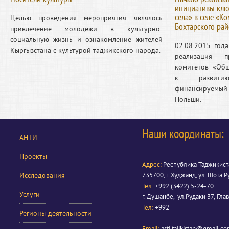
инициативы клю
села» в селе «К
Целью проведения мероприятия являлось
Бохтарского ра
привлечение молодежи в культурно-
социальную жизнь и ознакомление жителей
02.08.2015 год
Кыргызстана с культурой таджикского народа.
реализация п
комитетов «Об
к развити
финансируем
Польши.
Наши координаты:
АНТИ
Проекты
Адрес:
Республика Таджикист
Исследования
735700, г. Худжанд, ул. Шота Р
Тел:
+992 (3422) 5-24-70
Услуги
г. Душанбе, ул.Рудаки 37, Гла
Тел:
+992
Регионы деятельности