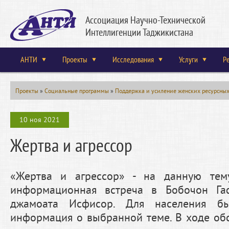
Ассоциация Научно-Технической
Интеллигенции Таджикистана
АНТИ
Проекты
Исследования
Услуги
Р
Проекты
»
Социальные программы
»
Поддержка и усиление женских ресурсных
10 ноя 2021
Жертва и агрессор
«Жертва и агрессор» - на данную тем
информационная встреча в Бобочон Га
джамоата Исфисор. Для населения бы
информация о выбранной теме. В ходе об