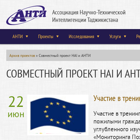
Ассоциация Научно-Технической
Интеллигенции Таджикистана
АНТИ
Проекты
Исследования
Услуги
Р
Архив проектов
»
Совместный проект HAI и АНТИ
СОВМЕСТНЫЙ ПРОЕКТ HAI И АН
22
Участие в трени
июн
Участие в тренин
пожилыми гражда
углубленного изу
«Мониторинга По