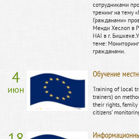
сотрудниками пр
тренинг на тему
Гражданами» про
Менди Хеслоп в 
HAI в г. Бишкеке.
теме: Мониторин
гражданами.
4
Обучение местн
июн
Training of local tr
trainers) on meth
their rights, fami
citizens’ monitorin
Информационны