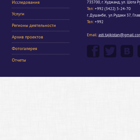
Исследования
735700, г. Худжанд, ул. Шота Р
Тел:
+992 (3422) 5-24-70
Услуги
г. Душанбе, ул.Рудаки 37, Гла
Тел:
+992
Регионы деятельности
Email:
asti.tajikistan@gmail.c
Архив проектов
Фотогалерея
Отчеты