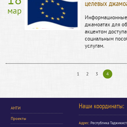
18
целевых джамо
мар
Информационные 
джамоатах для о
акцентом доступ
социальным посо
услугам.
1
2
3
4
Наши координаты:
АНТИ
Проекты
Адрес:
Республика Таджикист